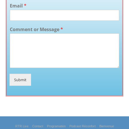
Email
*
Comment or Message
*
Submit
RTR Live
Contact
Programation
Podcast Réconfort
Bienvenue