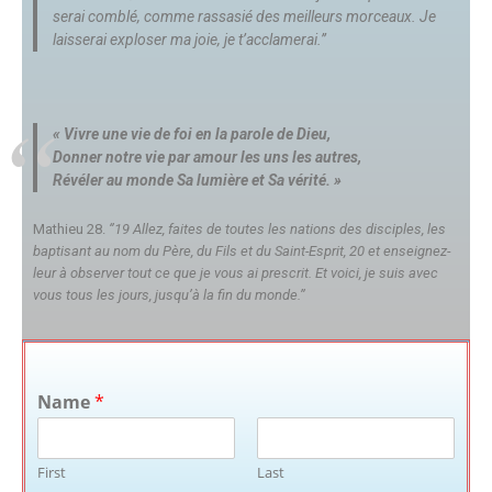
serai comblé, comme rassasié des meilleurs morceaux. Je
laisserai exploser ma joie, je t’acclamerai.’’
« Vivre une vie de foi en la parole de Dieu,
Donner notre vie par amour les uns les autres,
Révéler au monde Sa lumière et Sa vérité. »
Mathieu 28.
‘’19 Allez, faites de toutes les nations des disciples, les
baptisant au nom du Père, du Fils et du Saint-Esprit, 20 et enseignez-
leur à observer tout ce que je vous ai prescrit. Et voici, je suis avec
vous tous les jours, jusqu’à la fin du monde.’’
Name
*
First
Last