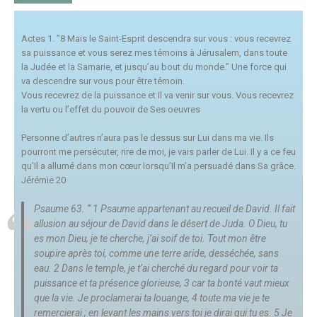
Actes 1. ”8 Mais le Saint-Esprit descendra sur vous : vous recevrez
sa puissance et vous serez mes témoins à Jérusalem, dans toute
la Judée et la Samarie, et jusqu’au bout du monde.” Une force qui
va descendre sur vous pour être témoin.
Vous recevrez de la puissance et Il va venir sur vous. Vous recevrez
la vertu ou l’effet du pouvoir de Ses oeuvres
Personne d’autres n’aura pas le dessus sur Lui dans ma vie. Ils
pourront me persécuter, rire de moi, je vais parler de Lui. Il y a ce feu
qu’Il a allumé dans mon cœur lorsqu’Il m’a persuadé dans Sa grâce.
Jérémie 20
Psaume 63.
‘’ 1 Psaume appartenant au recueil de David. Il fait
allusion au séjour de David dans le désert de Juda. O Dieu, tu
es mon Dieu, je te cherche, j’ai soif de toi. Tout mon être
soupire après toi, comme une terre aride, desséchée, sans
eau. 2 Dans le temple, je t’ai cherché du regard pour voir ta
puissance et ta présence glorieuse, 3 car ta bonté vaut mieux
que la vie. Je proclamerai ta louange, 4 toute ma vie je te
remercierai ; en levant les mains vers toi je dirai qui tu es. 5 Je